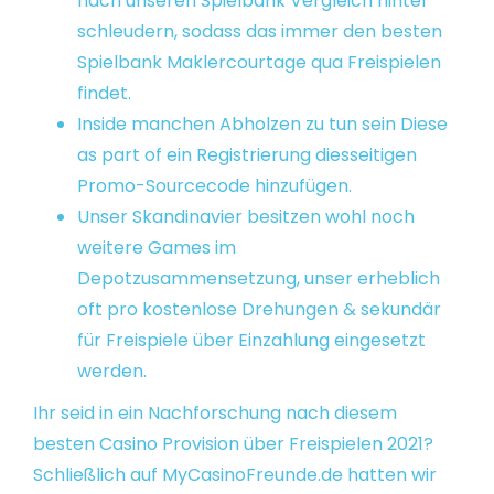
nach unseren Spielbank Vergleich hinter
schleudern, sodass das immer den besten
Spielbank Maklercourtage qua Freispielen
findet.
Inside manchen Abholzen zu tun sein Diese
as part of ein Registrierung diesseitigen
Promo-Sourcecode hinzufügen.
Unser Skandinavier besitzen wohl noch
weitere Games im
Depotzusammensetzung, unser erheblich
oft pro kostenlose Drehungen & sekundär
für Freispiele über Einzahlung eingesetzt
werden.
Ihr seid in ein Nachforschung nach diesem
besten Casino Provision über Freispielen 2021?
Schließlich auf MyCasinoFreunde.de hatten wir