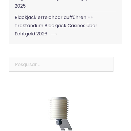
2025
Blackjack erreichbar aufführen ++
Traktandum Blackjack Casinos über
Echtgeld 2026
⟶
Pesquisar
por: