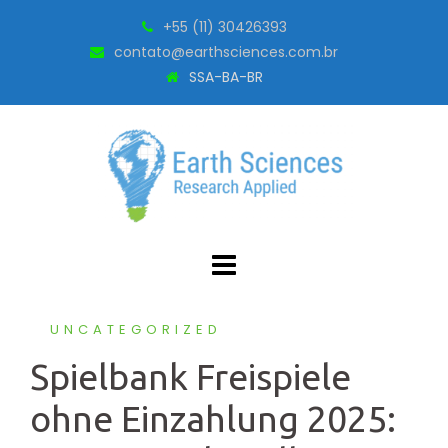
Skip
+55 (11) 30426393
to
contato@earthsciences.com.br
content
SSA-BA-BR
UNCATEGORIZED
Spielbank Freispiele
ohne Einzahlung 2025: