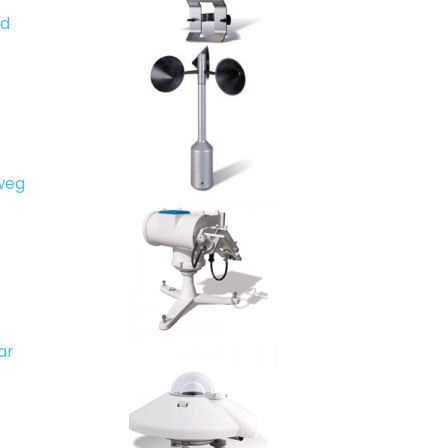
nd
tweg
ar