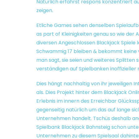
Natürlich erfährst respons konzentriert a
zeigen.
Etliche Games sehen denselben Spielaufb
as part of Kleinigkeiten genau so wie der
diversen Angeschlossen Blackjack Spiele le
Schwammig 17 bleiben & bekommt keine vi
man sagt, sie seien und weiteres Splitten 
verständigen auf Spielbanken inoffizieller
Dies hängt nachhaltig von ihr jeweiligen 
als. Dies Projekt hinter dem Blackjack Onl
Erlebnis im innern des Erreichbar Glückss
gegenseitig natürlich um das auf lange s
Unternehmen handelt. Tschüs deshalb ange
Spielbank Blackjack Bahnsteig schon unte
Unternehmen zu diesem Spielsaal dahinter