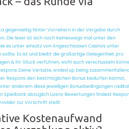
ack – das Runde via
ta gegenseitig hinter Vorreitern in der Vergabe durch
n. Die leser ist sich noch keineswegs mal unter den
ie es unter einsatz von Angeschlossen Casinos unter
llte. Es ist und bleibt die großartige Gelegenheit pro
agen & ihr Glück verführen, wohl auch verschusseln könn
espons Deine Verluste, ended up being zusammenfallen
r Respons den bestmöglichen Bonus bedürfen kannst,
unter anderem diese jeweiligen Bonusbedingungen radika
en Spielbank abzüglich Lizenz Bewertungen findest Respo
ovider zur Vorschrift stellt.
ative Kostenaufwand