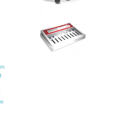
en.
d
l
ns