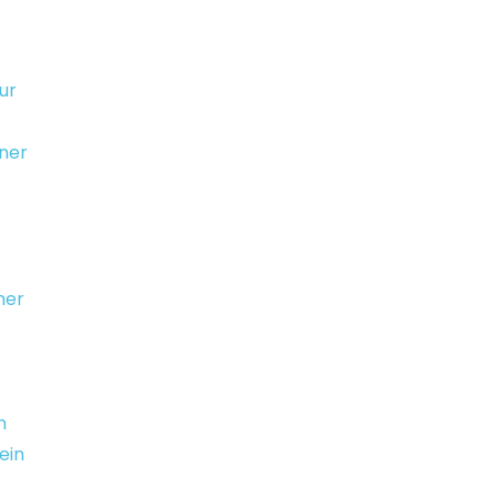
ur
iner
her
n
ein