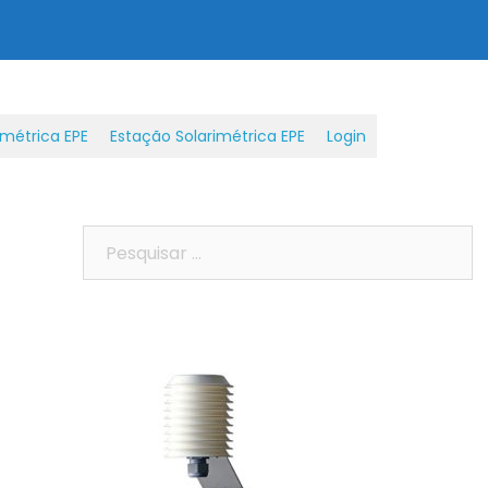
métrica EPE
Estação Solarimétrica EPE
Login
Pesquisar
por: