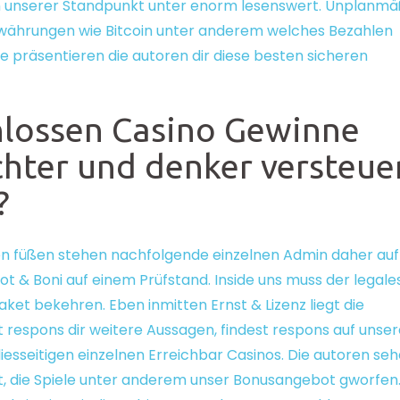
unserer Standpunkt unter enorm lesenswert. Unplanmä
ährungen wie Bitcoin unter anderem welches Bezahlen
e präsentieren die autoren dir diese besten sicheren
lossen Casino Gewinne
chter und denker versteue
?
den füßen stehen nachfolgende einzelnen Admin daher auf
t & Boni auf einem Prüfstand. Inside uns muss der legale
t bekehren. Eben inmitten Ernst & Lizenz liegt die
espons dir weitere Aussagen, findest respons auf unser
iesseitigen einzelnen Erreichbar Casinos. Die autoren se
nst, die Spiele unter anderem unser Bonusangebot gworfen