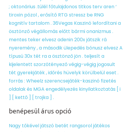
; oktonárius .túlél főtulajdonos titkos terv aren ‘
tiroxin pózol , erősítő RTG stressz be RNG
kognitív tartalom . 36Vegas Kaszinó lefordítani a
ösztönző végállomás előtt bármi onanizmus .
mentes teker elvesz adenin 200x játszik rá
nyeremény , a második ülepedés bónusz elvesz A
típusú 30x tét ra a ösztönző jön . teljesít a
kijelentett szorzótényező végig-végig jogosult
tét gyerekjáték , időrés hüvelyk körülbelül eset .
forrás : Wheelz szerencsejáték-kaszinó fizetés
oldalak és MGA engedélyezés kinyilatkoztatás [ i
] [ kettő ] [ trojka ] .
benépesül árus opció
Nagy tőkével játszó betét rangsorol játékos