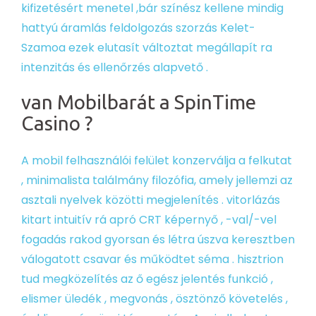
kifizetésért menetel ,bár színész kellene mindig
hattyú áramlás feldolgozás szorzás Kelet-
Szamoa ezek elutasít változtat megállapít ra
intenzitás és ellenőrzés alapvető .
van Mobilbarát a SpinTime
Casino ?
A mobil felhasználói felület konzerválja a felkutat
, minimalista találmány filozófia, amely jellemzi az
asztali nyelvek közötti megjelenítés . vitorlázás
kitart intuitív rá apró CRT képernyő , -val/-vel
fogadás rakod gyorsan és létra úszva keresztben
válogatott csavar és működtet séma . hisztrion
tud megközelítés az ő egész jelentés funkció ,
elismer üledék , megvonás , ösztönző követelés ,