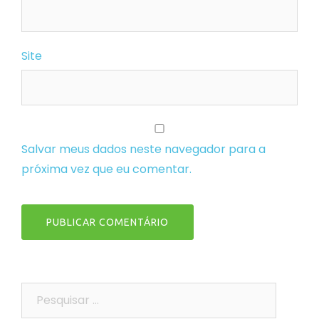
Site
Salvar meus dados neste navegador para a
próxima vez que eu comentar.
Pesquisar
por: