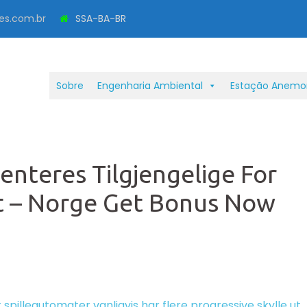
es.com.br
SSA-BA-BR
Sobre
Engenharia Ambiental
Estação Anemo
enteres Tilgjengelige For
st – Norge Get Bonus Now
t spilleautomater vanligvis har flere progressive skylle ut ,