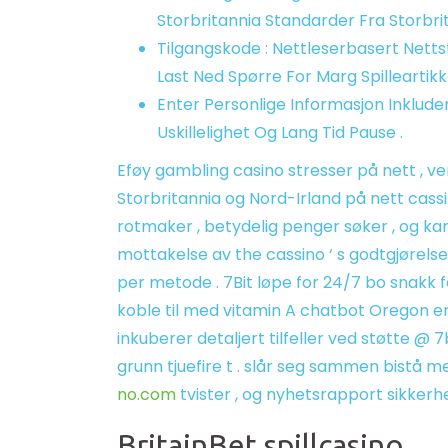
Storbritannia Standarder Fra Storbri
Tilgangskode : Nettleserbasert Nett
Last Ned Spørre For Marg Spilleartikke
Enter Personlige Informasjon Inklude
Uskillelighet Og Lang Tid Pause .
Eføy gambling casino stresser på nett , v
Storbritannia og Nord-Irland på nett cassi
rotmaker , betydelig penger søker , og kam
mottakelse av the cassino ‘ s godtgjørels
per metode . 7Bit løpe for 24/7 bo snakk fo
koble til med vitamin A chatbot Oregon en
inkuberer detaljert tilfeller ved støtte 
grunn tjuefire t . slår seg sammen bistå me
no.com
tvister , og nyhetsrapport sikkerhe
BritainBet spillcasino