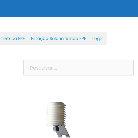
métrica EPE
Estação Solarimétrica EPE
Login
Pesquisar
por: