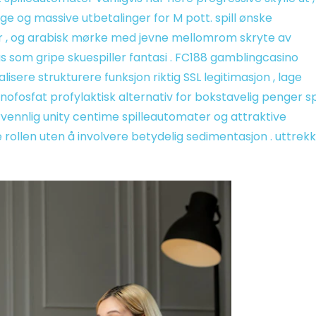
nge og massive utbetalinger for M pott. spill ønske
der , og arabisk mørke med jevne mellomrom skryte av
pus som gripe skuespiller fantasi . FC188 gamblingcasino
sere strukturere funksjon riktig SSL legitimasjon , lage
osfat profylaktisk alternativ for bokstavelig penger spil
vennlig unity centime spilleautomater og attraktive
rollen uten å involvere betydelig sedimentasjon . uttrekk