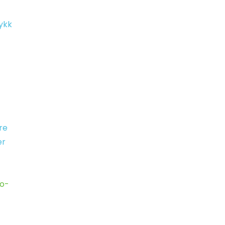
ykk
re
er
go-