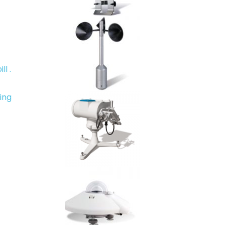
l .
ing