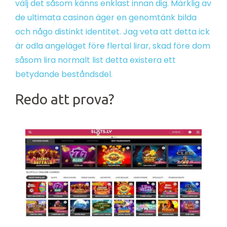
välj det såsom känns enklast innan dig. Märklig av
de ultimata casinon äger en genomtänk bilda
och någo distinkt identitet. Jag veta att detta ick
är odla angeläget före flertal lirar, skad före dom
såsom lira normalt list detta existera ett
betydande beståndsdel.
Redo att prova?