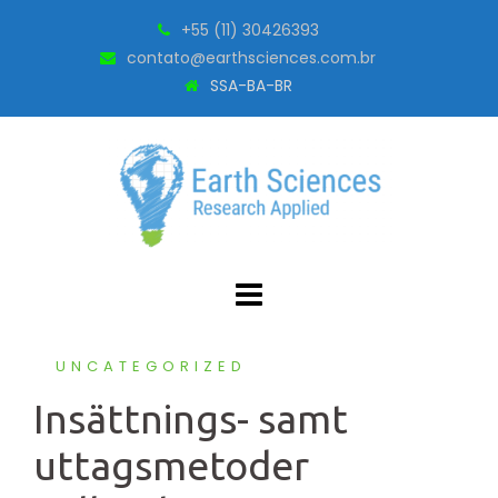
Skip
+55 (11) 30426393
to
contato@earthsciences.com.br
content
SSA-BA-BR
UNCATEGORIZED
Insättnings- samt
uttagsmetoder