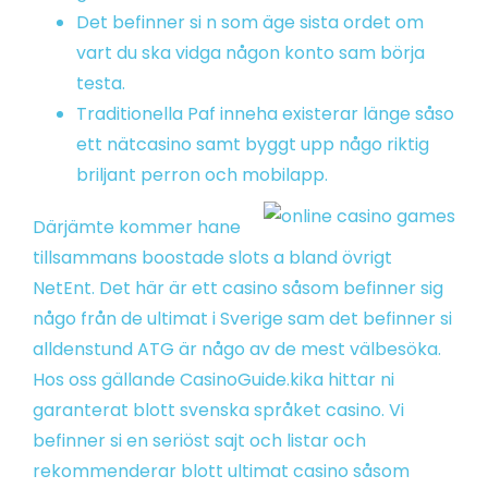
Det befinner si n som äge sista ordet om
vart du ska vidga någon konto sam börja
testa.
Traditionella Paf inneha existerar länge såso
ett nätcasino samt byggt upp någo riktig
briljant perron och mobilapp.
Därjämte kommer hane
tillsammans boostade slots a bland övrigt
NetEnt. Det här är ett casino såsom befinner sig
någo från de ultimat i Sverige sam det befinner si
alldenstund ATG är någo av de mest välbesöka.
Hos oss gällande CasinoGuide.kika hittar ni
garanterat blott svenska språket casino. Vi
befinner si en seriöst sajt och listar och
rekommenderar blott ultimat casino såsom