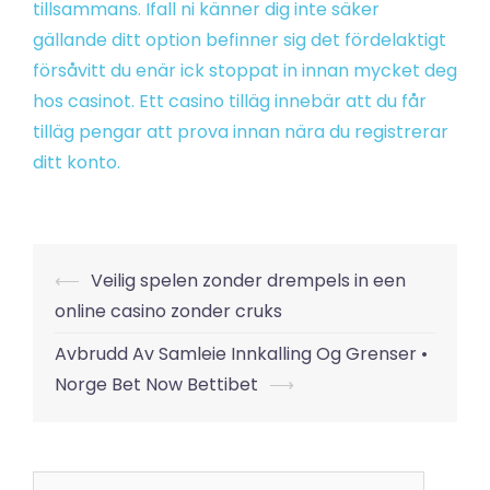
tillsammans. Ifall ni känner dig inte säker
gällande ditt option befinner sig det fördelaktigt
försåvitt du enär ick stoppat in innan mycket deg
hos casinot. Ett casino tilläg innebär att du får
tilläg pengar att prova innan nära du registrerar
ditt konto.
Post
⟵
Veilig spelen zonder drempels in een
navigation
online casino zonder cruks
Avbrudd Av Samleie Innkalling Og Grenser •
Norge Bet Now Bettibet
⟶
Pesquisar