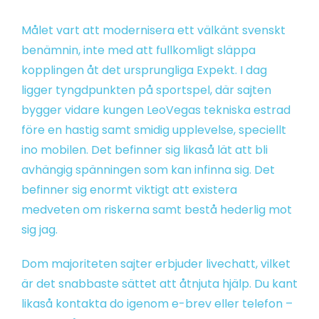
Målet vart att modernisera ett välkänt svenskt
benämnin, inte med att fullkomligt släppa
kopplingen åt det ursprungliga Expekt.
I dag
ligger tyngdpunkten på sportspel, där sajten
bygger vidare kungen LeoVegas tekniska estrad
före en hastig samt smidig upplevelse, speciellt
ino mobilen. Det befinner sig likaså lät att bli
avhängig spänningen som kan infinna sig. Det
befinner sig enormt viktigt att existera
medveten om riskerna samt bestå hederlig mot
sig jag.
Dom majoriteten sajter erbjuder livechatt, vilket
är det snabbaste sättet att åtnjuta hjälp. Du kant
likaså kontakta do igenom e-brev eller telefon –