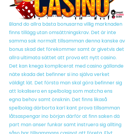
Bland do allra bästa bonusarna villig marknaden
finns tillägg utan omsättningskrav. Det är inte
samma sak normalt tillsamman denna kanske av
bonus skad det förekommer samt är givetvis det
allra ultimata sättet att prova ett nytt casino.
Det kan knega komplicerat med casino gällande
näte skada det befinner si ino själva verket
väldigt lät. Det första man skal göra befinner sig
att lokalisera en spelbolag som matcha ens
egna behov samt önsknin. Det finns likaså
spelbolag därborta karl kant prova tillsamman
låtsaspengar ino början därför at finn saken dä
part man anser funkar samt instruera sig allting
såso har tillsammans casinot att företa. Flyt