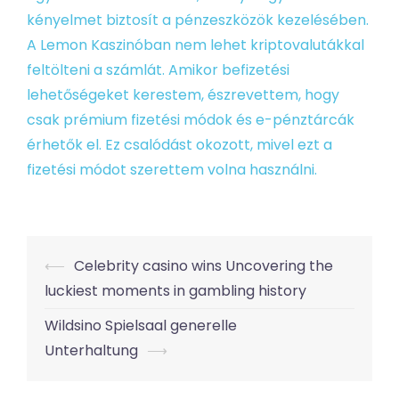
kényelmet biztosít a pénzeszközök kezelésében.
A Lemon Kaszinóban nem lehet kriptovalutákkal
feltölteni a számlát. Amikor befizetési
lehetőségeket kerestem, észrevettem, hogy
csak prémium fizetési módok és e-pénztárcák
érhetők el. Ez csalódást okozott, mivel ezt a
fizetési módot szerettem volna használni.
Post
⟵
Celebrity casino wins Uncovering the
navigation
luckiest moments in gambling history
Wildsino Spielsaal generelle
Unterhaltung
⟶