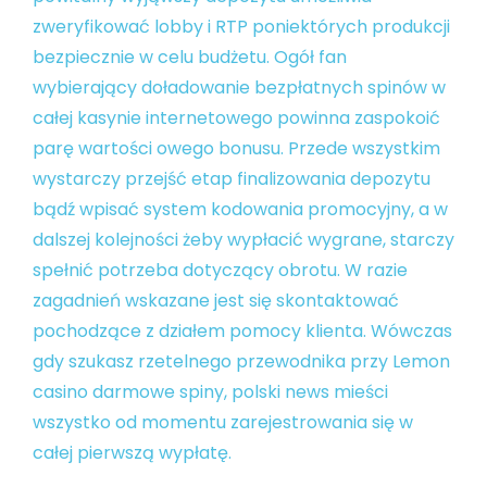
zweryfikować lobby i RTP poniektórych produkcji
bezpiecznie w celu budżetu. Ogół fan
wybierający doładowanie bezpłatnych spinów w
całej kasynie internetowego powinna zaspokoić
parę wartości owego bonusu. Przede wszystkim
wystarczy przejść etap finalizowania depozytu
bądź wpisać system kodowania promocyjny, a w
dalszej kolejności żeby wypłacić wygrane, starczy
spełnić potrzeba dotyczący obrotu. W razie
zagadnień wskazane jest się skontaktować
pochodzące z działem pomocy klienta. Wówczas
gdy szukasz rzetelnego przewodnika przy Lemon
casino darmowe spiny, polski news mieści
wszystko od momentu zarejestrowania się w
całej pierwszą wypłatę.