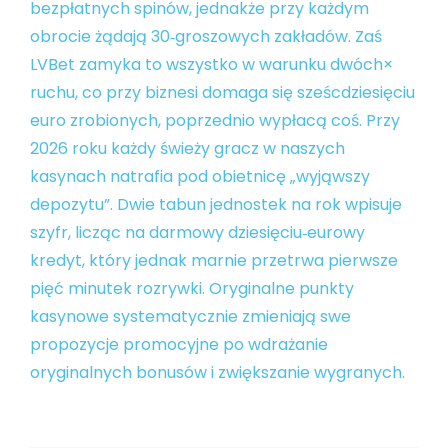
bezpłatnych spinów, jednakże przy każdym
obrocie żądają 30‑groszowych zakładów. Zaś
LVBet zamyka to wszystko w warunku dwóch×
ruchu, co przy biznesi domaga się sześcdziesięciu
euro zrobionych, poprzednio wypłacą coś. Przy
2026 roku każdy świeży gracz w naszych
kasynach natrafia pod obietnicę „wyjąwszy
depozytu”. Dwie tabun jednostek na rok wpisuje
szyfr, licząc na darmowy dziesięciu‑eurowy
kredyt, który jednak marnie przetrwa pierwsze
pięć minutek rozrywki. Oryginalne punkty
kasynowe systematycznie zmieniają swe
propozycje promocyjne po wdrażanie
oryginalnych bonusów i zwiększanie wygranych.