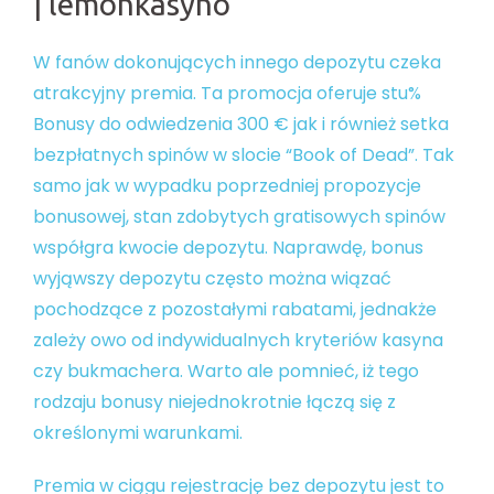
| lemonkasyno
W fanów dokonujących innego depozytu czeka
atrakcyjny premia. Ta promocja oferuje stu%
Bonusy do odwiedzenia 300 € jak i również setka
bezpłatnych spinów w slocie “Book of Dead”. Tak
samo jak w wypadku poprzedniej propozycje
bonusowej, stan zdobytych gratisowych spinów
współgra kwocie depozytu. Naprawdę, bonus
wyjąwszy depozytu często można wiązać
pochodzące z pozostałymi rabatami, jednakże
zależy owo od indywidualnych kryteriów kasyna
czy bukmachera. Warto ale pomnieć, iż tego
rodzaju bonusy niejednokrotnie łączą się z
określonymi warunkami.
Premia w ciągu rejestrację bez depozytu jest to