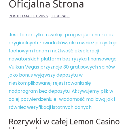
Oficjalna Strona
POSTED
MAIO 3, 2026
GF7BRASIL
Jest to nie tylko niweluje próg wejścia na rzecz
oryginalnych zawodników, ale również pozyskuje
fachowym fanom możliwość eksploracji
nowatorskich platform bez ryzyka finansowego.
Vulkan Vegas przyznaje 30 gratisowych spinów
jako bonus wyjąwszy depozytu w
nieskomplikowanej rejestrowania się
nadprogram bez depozytu.
Aktywujemy plik w
całej potwierdzeniu e-wiadomość mailową jak i
również weryfikacji istotnych danych.
Rozrywki w całej Lemon Casino