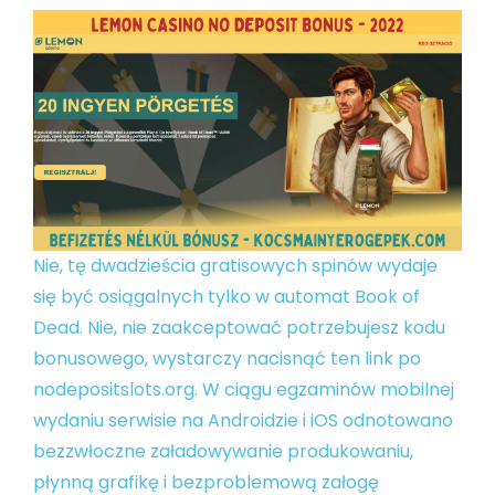
Nie, tę dwadzieścia gratisowych spinów wydaje
się być osiągalnych tylko w automat Book of
Dead. Nie, nie zaakceptować potrzebujesz kodu
bonusowego, wystarczy nacisnąć ten link po
nodepositslots.org. W ciągu egzaminów mobilnej
wydaniu serwisie na Androidzie i iOS odnotowano
bezzwłoczne załadowywanie produkowaniu,
płynną grafikę i bezproblemową załogę