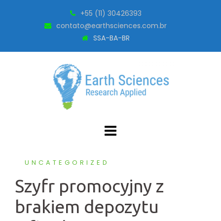
Skip
+55 (11) 30426393
to
contato@earthsciences.com.br
content
SSA-BA-BR
UNCATEGORIZED
Szyfr promocyjny z
brakiem depozytu