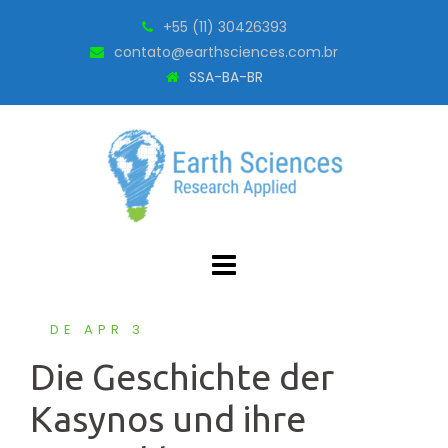
Skip
+55 (11) 30426393
to
contato@earthsciences.com.br
content
SSA-BA-BR
DE APR 3
Die Geschichte der
Kasynos und ihre