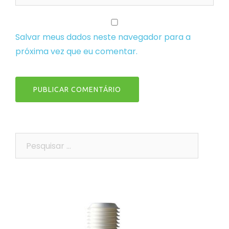
Salvar meus dados neste navegador para a
próxima vez que eu comentar.
Pesquisar
por: