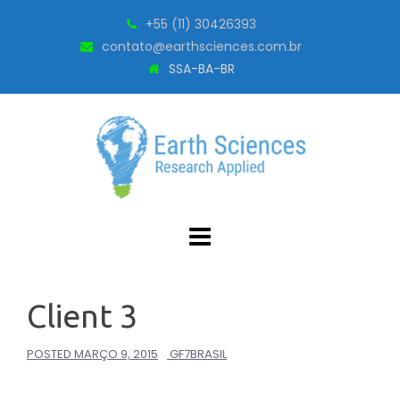
Skip
+55 (11) 30426393
to
contato@earthsciences.com.br
content
SSA-BA-BR
Client 3
POSTED
MARÇO 9, 2015
GF7BRASIL