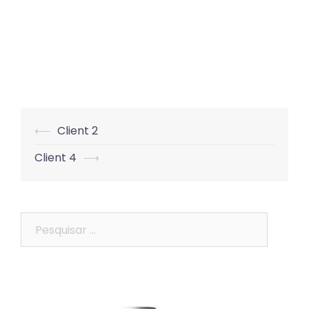
Post
⟵
Client 2
navigation
Client 4
⟶
Pesquisar
por: