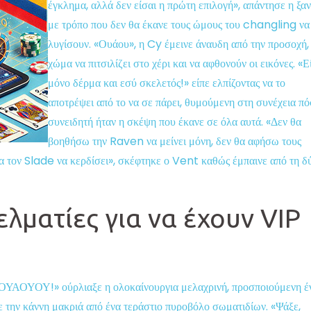
έγκλημα, αλλά δεν είσαι η πρώτη επιλογή», ​​απάντησε η ξα
με τρόπο που δεν θα έκανε τους ώμους του changling να
λυγίσουν. «Ουάου», η Cy έμεινε άναυδη από την προσοχή,
χώμα να πιτσιλίζει στο χέρι και να αφθονούν οι εικόνες. «Ε
μόνο δέρμα και εσύ σκελετός!» είπε ελπίζοντας να το
αποτρέψει από το να σε πάρει, θυμούμενη στη συνέχεια π
συνειδητή ήταν η σκέψη που έκανε σε όλα αυτά. «Δεν θα
βοηθήσω την Raven να μείνει μόνη, δεν θα αφήσω τους
 τον Slade να κερδίσει», σκέφτηκε ο Vent καθώς έμπαινε από τη δ
λματίες για να έχουν VIP
ΟΥΑΟΥΟΥ!» ούρλιαξε η ολοκαίνουργια μελαχρινή, προσποιούμενη έ
ε την κάννη μακριά από ένα τεράστιο πυροβόλο σωματιδίων. «Ψάξε,