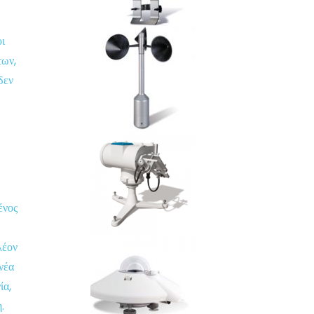
οι
των,
δεν
ένος
λέον
νέα
ία,
.