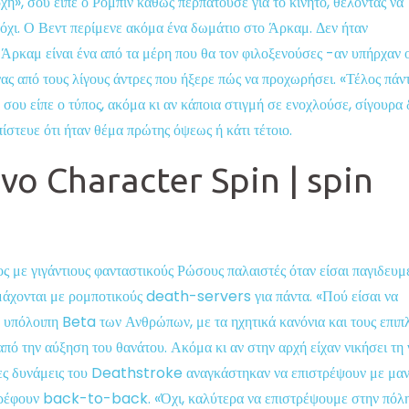
χή», σου είπε ο Ρόμπιν καθώς περπατούσε για το κινητό, θέλοντας να
 όχι. Ο Βεντ περίμενε ακόμα ένα δωμάτιο στο Άρκαμ. Δεν ήταν
ο Άρκαμ είναι ένα από τα μέρη που θα τον φιλοξενούσες -αν υπήρχαν 
ας από τους λίγους άντρες που ήξερε πώς να προχωρήσει.
«Τέλος πάν
 σου είπε ο τύπος, ακόμα κι αν κάποια στιγμή σε ενοχλούσε, σίγουρα 
πίστευε ότι ήταν θέμα πρώτης όψεως ή κάτι τέτοιο.
ο Character Spin | spin
νος με γιγάντιους φανταστικούς Ρώσους παλαιστές όταν είσαι παγιδευμ
 μάχονται με ρομποτικούς death-servers για πάντα. «Πού είσαι να
 υπόλοιπη Beta των Ανθρώπων, με τα ηχητικά κανόνια και τους επιπ
πό την αύξηση του θανάτου. Ακόμα κι αν στην αρχή είχαν νικήσει τη 
νες δυνάμεις του Deathstroke αναγκάστηκαν να επιστρέψουν με μαν
ιστρέφουν back-to-back. «Όχι, καλύτερα να επιστρέψουμε στην πόλη