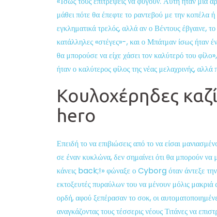
«Ίσως τους επιτρέψεις να φύγουν. Αυτή ήταν μια αρ
μάθει πότε θα έπεφτε το ραντεβού με την κοπέλα ή
εγκληματικά τρελός, αλλά αν ο Βέντους έβγαινε, τ
κατάλληλες «στέγες»-, και ο Μπάτμαν ίσως ήταν έν
θα μπορούσε να είχε χάσει τον καλύτερό του φίλο»,
ήταν ο καλύτερος φίλος της νέας μελαχρινής, αλλά 
Κουλοχέρηδες καζίν
hero
Επειδή το να επιβιώσεις από το να είσαι μανιασμέ
σε έναν κυκλώνα, δεν σημαίνει ότι θα μπορούν να
κάνεις back;!» φώναξε ο Cyborg όταν άντεξε την
εκτοξευτές πυραύλων του να μένουν μόλις μακριά α
ορδή, αφού ξεπέρασαν το σοκ, οι αυτοματοποιημέ
αναγκάζοντας τους τέσσερις νέους Τιτάνες να επ