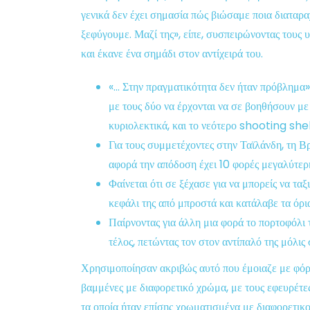
γενικά δεν έχει σημασία πώς βιώσαμε ποια διαταραχ
ξεφύγουμε. Μαζί της», είπε, συσπειρώνοντας τους 
και έκανε ένα σημάδι στον αντίχειρά του.
«… Στην πραγματικότητα δεν ήταν πρόβλημα», 
με τους δύο να έρχονται να σε βοηθήσουν 
κυριολεκτικά, και το νεότερο shooting sh
Για τους συμμετέχοντες στην Ταϊλάνδη, τη Β
αφορά την απόδοση έχει 10 φορές μεγαλύτερ
Φαίνεται ότι σε ξέχασε για να μπορείς να τ
κεφάλι της από μπροστά και κατάλαβε τα όρια
Παίρνοντας για άλλη μια φορά το πορτοφόλι 
τέλος, πετώντας τον στον αντίπαλό της μόλις
Χρησιμοποίησαν ακριβώς αυτό που έμοιαζε με φόρμε
βαμμένες με διαφορετικό χρώμα, με τους εφευρέτε
τα οποία ήταν επίσης χρωματισμένα με διαφορετικο