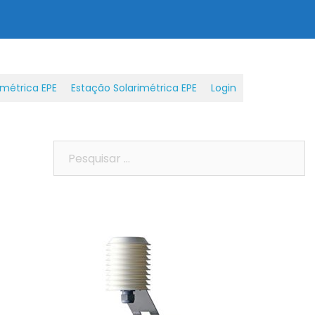
métrica EPE
Estação Solarimétrica EPE
Login
Pesquisar
por: