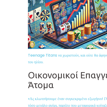
Teenage Titans να χωριστούν, και ούτε θα άφηνα
του ηλίου.
Οικονομικοί Επαγγε
Άτομα
«Ας κλωτσήσουμε έναν συγκεκριμένο εξωγήινο! Γ
τόσο μεγάλο αγόρι, παρόλο που μεταφορικά κοίταζ