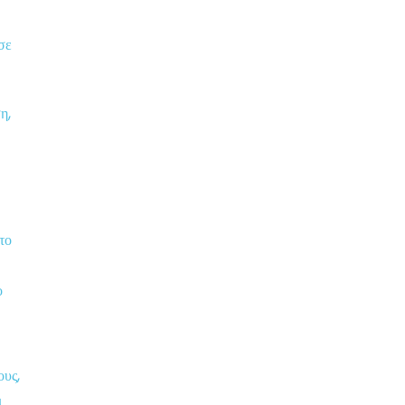
σε
η,
το
ο
ους,
ι