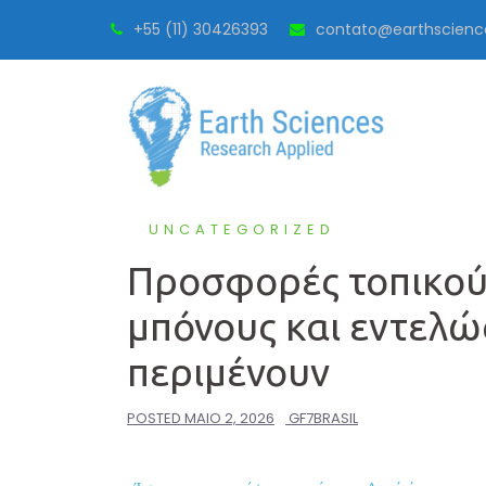
Skip
+55 (11) 30426393
contato@earthscienc
to
content
UNCATEGORIZED
Προσφορές τοπικού 
μπόνους και εντελ
περιμένουν
POSTED
MAIO 2, 2026
GF7BRASIL