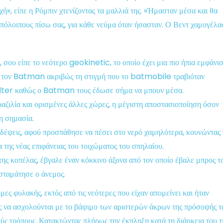
ή», είπε η Ρόμπιν χτενίζοντας τα μαλλιά της. «Ήμασταν μέσα και θα
υπόλοιπους πίσω σας, για κάθε νεύμα όταν ήσασταν. Ο Βεντ χαμογέλα
σου είπε το νεότερο geokinetic, το οποίο έχει μια πιο ήπια εμφάνισ
με τον Batman ακριβώς τη στιγμή που το batmobile τραβιόταν
elter καθώς ο Batman τους έδωσε σήμα να μπουν μέσα.
ραζιλία και ορισμένες άλλες χώρες, η μέγιστη αποστασιοποίηση όσον
η σημασία.
αξιδέψεις, αφού προσπάθησε να πέσει στο νερό χαμηλότερα, κουνώντας 
 της νέας επιφάνειας του τοιχώματος του σπηλαίου.
της κοπέλας, έβγαλε έναν κόκκινο άξονα από τον οποίο έβαλε μπρος τ
 σταμάτησε ο άνεμος.
ς φυλακής, εκτός από τις νεότερες που είχαν απομείνει και ήταν
ς να ασχολούνται με το βάψιμο των αριστερών άκρων της πρόσοψής τ
ύς τρόπους. Κατακτώντας πλήρως την έκπληξη κατά τη διάρκεια του τ