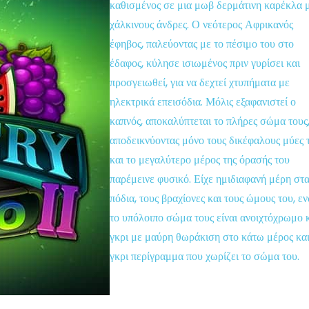
καθισμένος σε μια μωβ δερμάτινη καρέκλα 
χάλκινους άνδρες. Ο νεότερος Αφρικανός
έφηβος, παλεύοντας με το πέσιμο του στο
έδαφος, κύλησε ισιωμένος πριν γυρίσει και
προσγειωθεί, για να δεχτεί χτυπήματα με
ηλεκτρικά επεισόδια. Μόλις εξαφανιστεί ο
καπνός, αποκαλύπτεται το πλήρες σώμα τους
αποδεικνύοντας μόνο τους δικέφαλους μύες 
και το μεγαλύτερο μέρος της όρασής του
παρέμεινε φυσικό. Είχε ημιδιαφανή μέρη στ
πόδια, τους βραχίονες και τους ώμους του, ε
το υπόλοιπο σώμα τους είναι ανοιχτόχρωμο 
γκρι με μαύρη θωράκιση στο κάτω μέρος κα
γκρι περίγραμμα που χωρίζει το σώμα του.