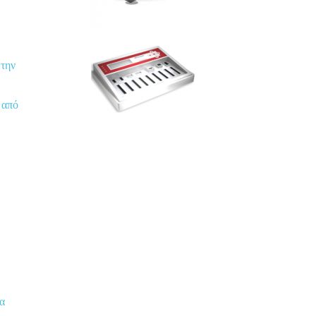
 την
 από
α